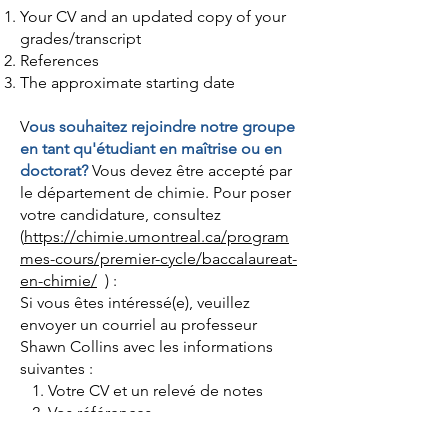
Your CV and an updated copy of your
grades/transcript
References
The approximate starting date
V
ous souhaitez rejoindre notre groupe
en tant qu'étudiant en maîtrise ou en
doctorat?
Vous devez être accepté par
le département de chimie. Pour poser
votre candidature, consultez
(
https://chimie.umontreal.ca/program
mes-cours/premier-cycle/baccalaureat-
en-chimie/
) :
Si vous êtes intéressé(e), veuillez
envoyer un courriel au professeur
Shawn Collins avec les informations
suivantes :
1. Votre CV et un relevé de notes
2. Vos références
3. La date approximative d'entrée en