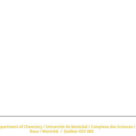
epartment of Chemistry / Université de Montréal
/
Complexe des Sciences
/
Roux
/
Montréal
/
Québec H2V 0B3